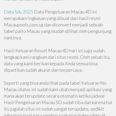
Data Sdy 2025
Data Pengeluaran Macau 4D ini
merupakan ringkasan yang dibuat dari hasil resmi
Macaupools.com.sg dan diconvert menjadi sebuah
tabel paito Macau yang mudah dilihat oleh pengunjung
nantinya.
Hasil Keluaran Result Macau 4D hari ini juga sudah
lengkap kami rangkum dari situs resmi. Oleh sebab itu,
data yang kami berikan kepada Anda semua bisa
dipastikan sudah akurat dan terpercaya.
Seperti yang bisa anda lihat pada tabel Keluaran No
Macau diatas ini sudah kami ubah menjadi aplikasi yang
mana akan terupdate secara otomatis ketika jadwal
Hasil Pengeluaran Macau 5D sudah tiba dan karena hal
itu jugalah situs ini sudah sangat terupdate, sedikit
informasi bagi para pembaca sekalian bahwa Result