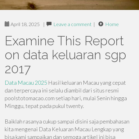
April 18, 2025
|
Leave a comment
|
Home
Examine This Report
on data keluaran sgp
2017
Data Macau 2025
Hasil keluaran Macau yang cepat
dan terpercaya ini selalu diambil dari situs resmi
poolstotomacao.com setiap hari, mulai Senin hingga
Minggu, tepat pada pukul twenty.
Baiklah rasanya cukup sampai disini saja pembahasan
kita mengenai Data Keluaran Macau Lengkap yang
bisa kami sampaikan dan semoga artikel ini bisa