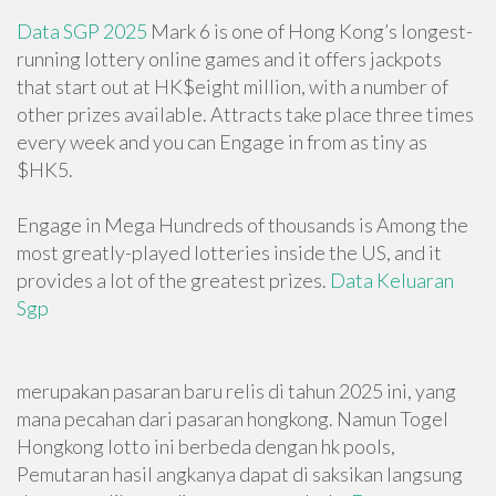
Data SGP 2025
Mark 6 is one of Hong Kong’s longest-
running lottery online games and it offers jackpots
that start out at HK$eight million, with a number of
other prizes available. Attracts take place three times
every week and you can Engage in from as tiny as
$HK5.
Engage in Mega Hundreds of thousands is Among the
most greatly-played lotteries inside the US, and it
provides a lot of the greatest prizes.
Data Keluaran
Sgp
merupakan pasaran baru relis di tahun 2025 ini, yang
mana pecahan dari pasaran hongkong. Namun Togel
Hongkong lotto ini berbeda dengan hk pools,
Pemutaran hasil angkanya dapat di saksikan langsung