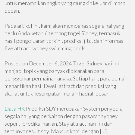
untuk meramalkan angka yang mungkin keluar di masa
depan.
Pada artikel ini, kami akan membahas segala hal yang
perlu Anda ketahui tentang togel Sidney, termasuk
hasil pengeluaran terkini, prediksi jitu, dan informasi
live attract sydney swimming pools.
Posted on December 6, 2024 Togel Sidney hari ini
menjadi topik yang banyak dibicarakan para
penggemar permainan angka. Setiap hari, para pemain
menantikan hasil Dwell attract dan prediksi yang
akurat untuk kesempatan meraih hadiah besar.
Data HK
Prediksi SDY merupakan System penyedia
segala hal yang berkaitan dengan pasaran sydney
seperti prediksi harian, Stay attract hari ini dan
tentunya result sdy. Maksud kami dengan […]