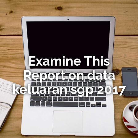
Examine This
Report on data
keluaran sgp 2017