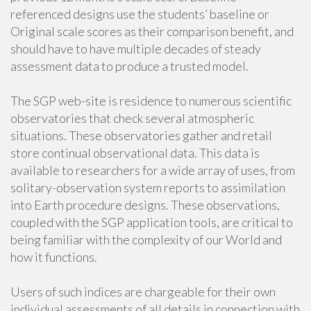
referenced designs use the students’ baseline or
Original scale scores as their comparison benefit, and
should have to have multiple decades of steady
assessment data to produce a trusted model.
The SGP web-site is residence to numerous scientific
observatories that check several atmospheric
situations. These observatories gather and retail
store continual observational data. This data is
available to researchers for a wide array of uses, from
solitary-observation system reports to assimilation
into Earth procedure designs. These observations,
coupled with the SGP application tools, are critical to
being familiar with the complexity of our World and
how it functions.
Users of such indices are chargeable for their own
individual assessments of all details in connection with